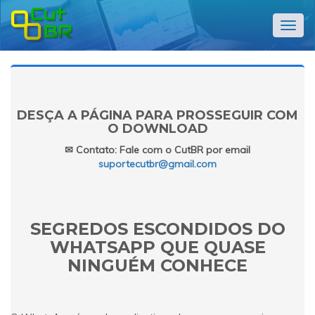
Alter
nave
DESÇA A PÁGINA PARA PROSSEGUIR COM
O DOWNLOAD
✉ Contato: Fale com o CutBR por email
suportecutbr@gmail.com
SEGREDOS ESCONDIDOS DO
WHATSAPP QUE QUASE
NINGUÉM CONHECE