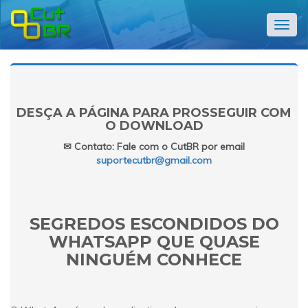
Alter
nave
DESÇA A PÁGINA PARA PROSSEGUIR COM
O DOWNLOAD
✉ Contato: Fale com o CutBR por email
suportecutbr@gmail.com
SEGREDOS ESCONDIDOS DO
WHATSAPP QUE QUASE
NINGUÉM CONHECE